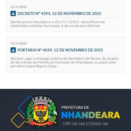
12/11/2025
DECRETO Nº 4394, 12 DE NOVEMBRO DE 2025
Declara ponto facultativo o dia 21/11/2025 - Sexta-feira nas
repartições públicas municipais, e dá outras providências.
12/11/2025
PORTARIA Nº 4039, 12 DE NOVEMBRO DE 2025
Declarar vago o emprego público de Secretário de Escola, do Quadro
de Servidores da Prefeitura Municipal de Nhandeara, ocupado pela
servidora Cassia Regina Costa.
CNPJ
45.146.271/0001-98