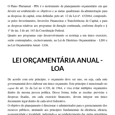
O Plano Plurianual - PPA é o instrumento de planejamento orçamentário em que
deverá ser estabelecido os objetivos e as metas quadrienais da administração para
as despesas de capital, estas definidas pelo art. 12 da Lei nº. 4320/64, compondo-
se pelos Investimentos, Inversões Financeiras e Transferências de Capital, e para
as despesas relativas aos programas de duração continuada, conforme dispõe o §
1º do inc. I do art. 165 da Constituição Federal.
Quanto aos programas cujo desenvolvimento se restrinja a um único exercício,
serão contemplados, exclusivamente, na Lei de Diretrizes Orçamentárias - LDO e
na Lei Orçamentária Anual - LOA.
LEI ORÇAMENTÁRIA ANUAL -
LOA
De acordo com este princípio, o orçamento deve ser uno, ou seja, cada ente
governamental deve elaborar um único orçamento. Este princípio é mencionado no
caput
do art. 2o da Lei no 4.320, de 1964, e visa evitar múltiplos orçamentos
dentro da mesma pessoa política. Dessa forma, todas as receitas previstas e
despesas fixadas, em cada exercício financeiro, devem integrar um único
documento legal dentro de cada nível federativo.
O objetivo do planejamento é direcionar o administrador para o gerenciamento dos
recursos públicos, atentando aos princípios fundamentais da eficiência, eficácia,
economicidade e legalidade, induzindo-o ao estabelecimento das metas prioritárias