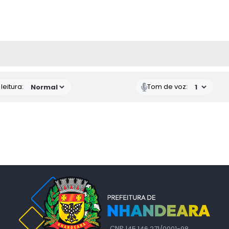
AS MÍDIAS
eitura:
Tom de voz:
CNPJ
45.146.271/0001-98