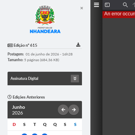
T
F
o
i
An error occur
g
n
g
d
l
e
S
i
d
Edição nº 615
e
b
Postagem:
01 de junho de 2026 - 16h28
a
r
Tamanho:
5 páginas (684,36 KB)
Assinatura Digital
Edições Anteriores
Junho
2026
D
S
T
Q
Q
S
S