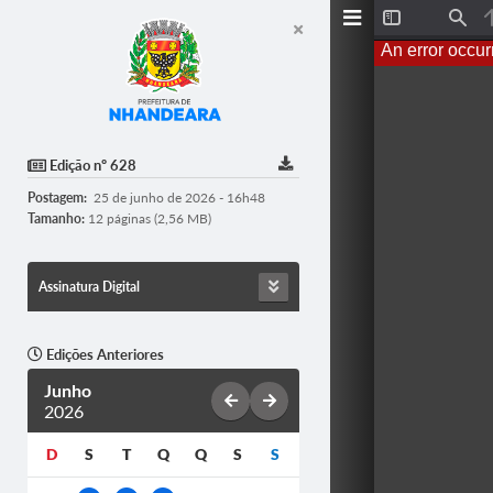
T
F
o
i
An error occur
g
n
g
d
l
e
S
i
d
Edição nº 628
e
b
Postagem:
25 de junho de 2026 - 16h48
a
r
Tamanho:
12 páginas (2,56 MB)
Assinatura Digital
Edições Anteriores
Junho
2026
D
S
T
Q
Q
S
S