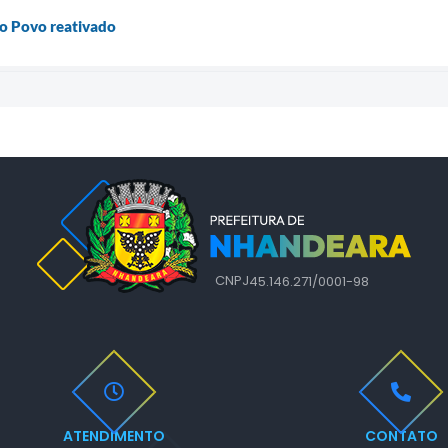
o Povo reativado
CNPJ
45.146.271/0001-98
ATENDIMENTO
CONTATO