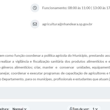
Funcionamento: 08:00 às 11:00 | 13:00 às 1
agricultura@nhandeara.sp.gov.br
omo função coordenar a política agrícola do Município, prestando assist
ealizar a vigilância e fiscalização sanitária dos produtos alimentícios 
e gêneros alimentícios; criar, manter e conservar unidades, equipamento
lanejar, coordenar e executar programas de capacitação de agricultores e 
o Departamento, para os munícipes, profissionais e estudantes que atuam j
 MÍDIAS
eitura:
Tom de voz: