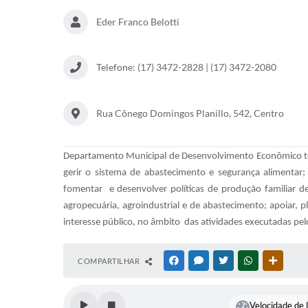
Eder Franco Belotti
Telefone: (17) 3472-2828 | (17) 3472-2080
Rua Cônego Domingos Planillo, 542, Centro
Departamento Municipal de Desenvolvimento Econômico tem c
gerir o sistema de abastecimento e segurança alimentar; r
fomentar e desenvolver políticas de produção familiar d
agropecuária, agroindustrial e de abastecimento; apoiar, p
interesse público, no âmbito das atividades executadas pel
COMPARTILHAR
FACEBOOK
MESSENGER
TWITTER
WHATSAPP
OUTRAS
Velocidade de l