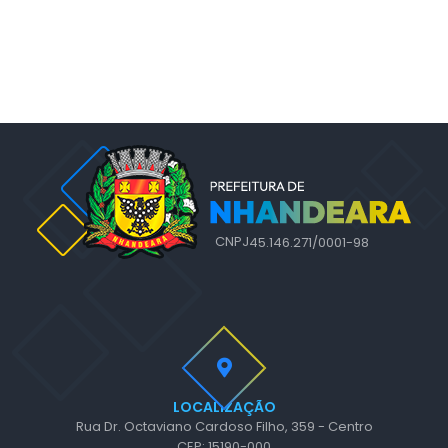
CNPJ
45.146.271/0001-98
LOCALIZAÇÃO
Rua Dr. Octaviano Cardoso Filho, 359 - Centro
CEP: 15190-000