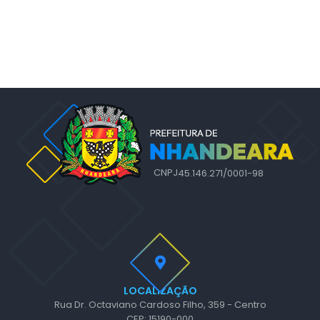
CNPJ
45.146.271/0001-98
LOCALIZAÇÃO
Rua Dr. Octaviano Cardoso Filho, 359 - Centro
CEP: 15190-000