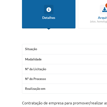
Detalhes
Arqui
(atas, homolog
Situação
Modalidade
Nº da Licitação
Nº do Processo
Realização em
Contratação de empresa para promover/realizar a