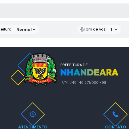
 MÍDIAS
eitura:
Tom de voz:
CNPJ
45.146.271/0001-98
ATENDIMENTO
CONTATO