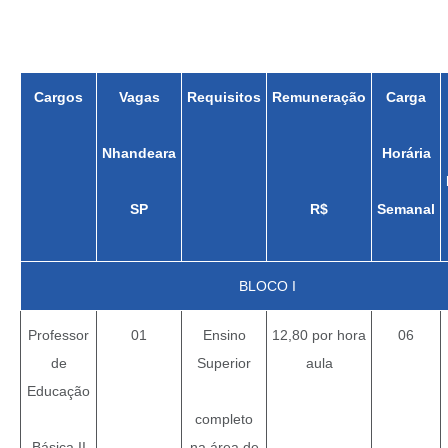
Cargos
Vagas
Requisitos
Remuneração
Carga
Nhandeara
Horária
SP
R$
Semanal
BLOCO I
Professor
01
Ensino
12,80 por hora
06
de
Superior
aula
Educação
completo
Básica II
na área de