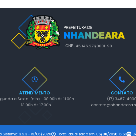
CNPJ
45.146.271/0001-98
ATENDIMENTO
CONTATO
gunda a Sexta-feira - 08:00h às 11:00h
(17) 3467-499
- 13:00h às 17:00h
contato@nhandeara.s
o Sistema:
3.5.3 - 19/06/2026
Portal atualizado em:
05/08/2026 16:53
D