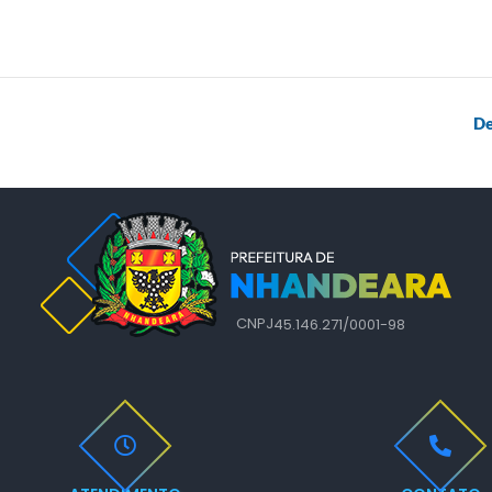
De
CNPJ
45.146.271/0001-98