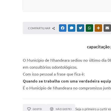
COMPARTILHAR
FACEBOOK
MESSENGER
TWITTER
WHATSAPP
OUTRAS
capacitação 
O Município de Nhandeara sediou no último dia 08/
em consultórios odontológicos.
Com isso pessoal a frase que fica é:
Quando se trabalha com uma verdadeira equipe
É o Município de Nhandeara no compromisso junto
Seja o primeiro a curtir es
GOSTEI
NÃO GOSTEI