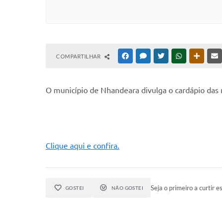
COMPARTILHAR
FACEBOOK
MESSENGER
TWITTER
WHATSAPP
OUTRAS
O
município de Nhandeara divulga o cardápio das
Clique aqui e confira.
Seja o primeiro a curtir es
GOSTEI
NÃO GOSTEI