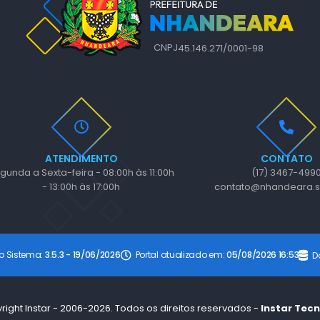
CNPJ
45.146.271/0001-98
ATENDIMENTO
CONTATO
gunda a Sexta-feira - 08:00h às 11:00h
(17) 3467-499
- 13:00h às 17:00h
contato@nhandeara.s
o Sistema:
3.5.3 - 19/06/2026
Portal atualizado em:
05/08/2026 16:53
D
right Instar - 2006-2026. Todos os direitos reservados -
Instar Tec