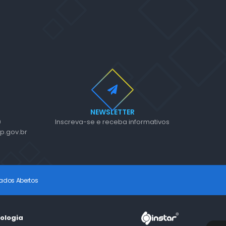
NEWSLETTER
0
Inscreva-se e receba informativos
p.gov.br
ados Abertos
nologia